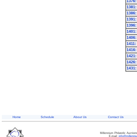
1376:
1381:
1386:
1391:
1396:
1401:
1406:
1411:
1416:
1421:
1426:
1431:
Home
Schedule
About Us
Contact Us
Millennium Philatelic Auctio
E-mail:
info@millenn