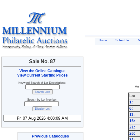
A
Home
Schedule
Sale No. 87
View the Online Catalogue
View Current Starting Prices
Keyword Search of Lot Descriptions:
An 
Lot
Search by Lot Number:
1:
6:
11:
16:
21:
26:
Previous Catalogues
31: