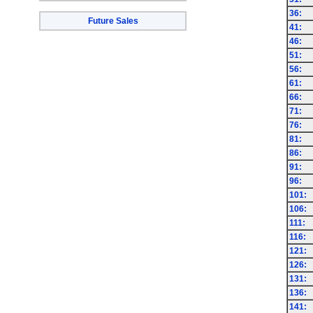
36:
Future Sales
41:
46:
51:
56:
61:
66:
71:
76:
81:
86:
91:
96:
101:
106:
111:
116:
121:
126:
131:
136:
141: